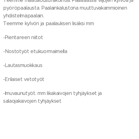
Teemme maatalousurakointia. Pääasiassa viljojen kylvöä ja
pyöröpaalausta. Paalainkalustona muuttuvakammioinen
yhdistelmäpaalain.
Teemme kylvön ja paalauksen lisäksi mm
-Pientareen niitot
-Nostotyöt etukuormaimella
-Lautasmuokkaus
-Erilaiset vetotyöt
-Imuvaunutyöt. mm likakaivojen tyhjäykset ja
salaojakaivojen tyhjäykset