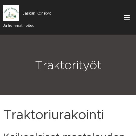
Jaskan Konetyö
Ja hommat hoituu
Traktorityöt
Traktoriurakointi